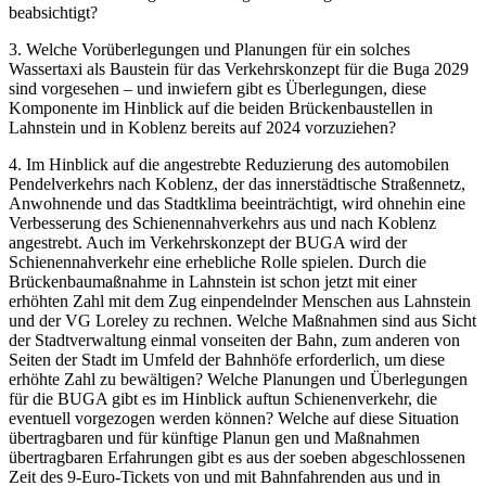
beabsichtigt?
3. Welche Vorüberlegungen und Planungen für ein solches
Wassertaxi als Baustein für das Verkehrskonzept für die Buga 2029
sind vorgesehen – und inwiefern gibt es Überlegungen, diese
Komponente im Hinblick auf die beiden Brückenbaustellen in
Lahnstein und in Koblenz bereits auf 2024 vorzuziehen?
4. Im Hinblick auf die angestrebte Reduzierung des automobilen
Pendelverkehrs nach Koblenz, der das innerstädtische Straßennetz,
Anwohnende und das Stadtklima beeinträchtigt, wird ohnehin eine
Verbesserung des Schienennahverkehrs aus und nach Koblenz
angestrebt. Auch im Verkehrskonzept der BUGA wird der
Schienennahverkehr eine erhebliche Rolle spielen. Durch die
Brückenbaumaßnahme in Lahnstein ist schon jetzt mit einer
erhöhten Zahl mit dem Zug einpendelnder Menschen aus Lahnstein
und der VG Loreley zu rechnen. Welche Maßnahmen sind aus Sicht
der Stadtverwaltung einmal vonseiten der Bahn, zum anderen von
Seiten der Stadt im Umfeld der Bahnhöfe erforderlich, um diese
erhöhte Zahl zu bewältigen? Welche Planungen und Überlegungen
für die BUGA gibt es im Hinblick auftun Schienenverkehr, die
eventuell vorgezogen werden können? Welche auf diese Situation
übertragbaren und für künftige Planun gen und Maßnahmen
übertragbaren Erfahrungen gibt es aus der soeben abgeschlossenen
Zeit des 9-Euro-Tickets von und mit Bahnfahrenden aus und in