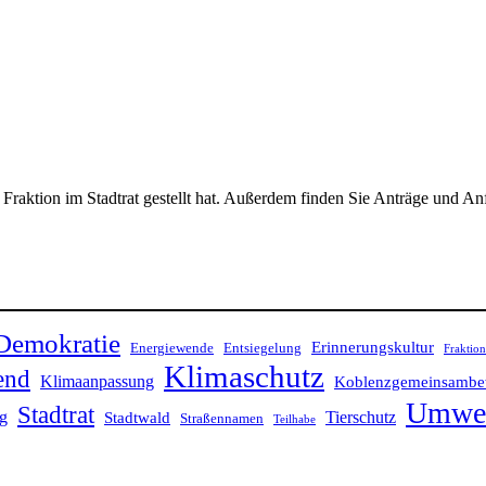
e Fraktion im Stadtrat gestellt hat. Außerdem finden Sie Anträge und A
Demokratie
Erinnerungskultur
Energiewende
Entsiegelung
Fraktion
Klimaschutz
end
Klimaanpassung
Koblenzgemeinsamb
Umwe
Stadtrat
ng
Stadtwald
Tierschutz
Straßennamen
Teilhabe