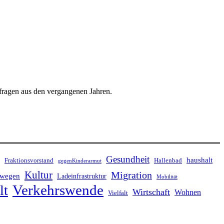
nfragen aus den vergangenen Jahren.
Gesundheit
haushalt
Fraktionsvorstand
Hallenbad
gegenKinderarmut
Kultur
Migration
ewegen
Ladeinfrastruktur
Mobilität
Verkehrswende
lt
Wirtschaft
Wohnen
Vielfalt