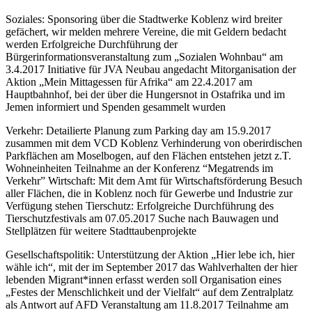
Soziales: Sponsoring über die Stadtwerke Koblenz wird breiter
gefächert, wir melden mehrere Vereine, die mit Geldern bedacht
werden Erfolgreiche Durchführung der
Bürgerinformationsveranstaltung zum „Sozialen Wohnbau“ am
3.4.2017 Initiative für JVA Neubau angedacht Mitorganisation der
Aktion „Mein Mittagessen für Afrika“ am 22.4.2017 am
Hauptbahnhof, bei der über die Hungersnot in Ostafrika und im
Jemen informiert und Spenden gesammelt wurden
Verkehr: Detailierte Planung zum Parking day am 15.9.2017
zusammen mit dem VCD Koblenz Verhinderung von oberirdischen
Parkflächen am Moselbogen, auf den Flächen entstehen jetzt z.T.
Wohneinheiten Teilnahme an der Konferenz “Megatrends im
Verkehr” Wirtschaft: Mit dem Amt für Wirtschaftsförderung Besuch
aller Flächen, die in Koblenz noch für Gewerbe und Industrie zur
Verfügung stehen Tierschutz: Erfolgreiche Durchführung des
Tierschutzfestivals am 07.05.2017 Suche nach Bauwagen und
Stellplätzen für weitere Stadttaubenprojekte
Gesellschaftspolitik: Unterstützung der Aktion „Hier lebe ich, hier
wähle ich“, mit der im September 2017 das Wahlverhalten der hier
lebenden Migrant*innen erfasst werden soll Organisation eines
„Festes der Menschlichkeit und der Vielfalt“ auf dem Zentralplatz
als Antwort auf AFD Veranstaltung am 11.8.2017 Teilnahme am