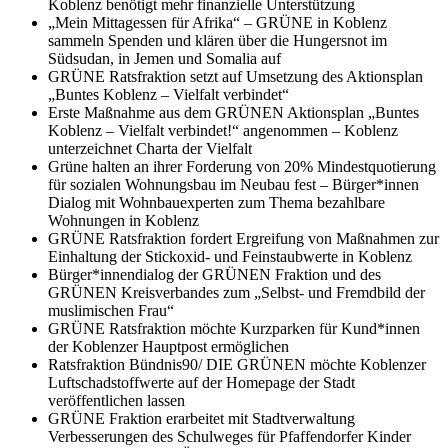
Koblenz benötigt mehr finanzielle Unterstützung
„Mein Mittagessen für Afrika“ – GRÜNE in Koblenz
sammeln Spenden und klären über die Hungersnot im
Südsudan, in Jemen und Somalia auf
GRÜNE Ratsfraktion setzt auf Umsetzung des Aktionsplan
„Buntes Koblenz – Vielfalt verbindet“
Erste Maßnahme aus dem GRÜNEN Aktionsplan „Buntes
Koblenz – Vielfalt verbindet!“ angenommen – Koblenz
unterzeichnet Charta der Vielfalt
Grüne halten an ihrer Forderung von 20% Mindestquotierung
für sozialen Wohnungsbau im Neubau fest – Bürger*innen
Dialog mit Wohnbauexperten zum Thema bezahlbare
Wohnungen in Koblenz
GRÜNE Ratsfraktion fordert Ergreifung von Maßnahmen zur
Einhaltung der Stickoxid- und Feinstaubwerte in Koblenz
Bürger*innendialog der GRÜNEN Fraktion und des
GRÜNEN Kreisverbandes zum „Selbst- und Fremdbild der
muslimischen Frau“
GRÜNE Ratsfraktion möchte Kurzparken für Kund*innen
der Koblenzer Hauptpost ermöglichen
Ratsfraktion Bündnis90/ DIE GRÜNEN möchte Koblenzer
Luftschadstoffwerte auf der Homepage der Stadt
veröffentlichen lassen
GRÜNE Fraktion erarbeitet mit Stadtverwaltung
Verbesserungen des Schulweges für Pfaffendorfer Kinder