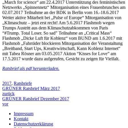
„March for science“ am 22.4.2017 Unterstützung des feministischen
Netzwerks „Spinnennetz“ Mitorganisation eines Frauenbrunches am
02.07.2017 Teilnahme an der BDK in Berlin vom 16.-18.6.2017
Weiter aktive Mitarbeit bei „Pulse of Europe“ Mitorganisation von
„Klimaschutz – jetzt erst recht! Am 5.6.2017 Flashmob wegen
Trumps Austritt aus dem Klimaschutzabkommen von Paris
“#Trump. Total Loser. So sad” Teilnahme an „Critical Mass“
Flashmob „Dicke Luft für Koblenz“ vom BUND am 1.6.2017 mit
Flashmob „Fahrräder blockieren Mitorganisation der Veranstaltung
„Breitband, Start Ups, Kreativwirtschaft, Kann Koblenz Internet“
mit Tabea Rösner am 03.05.2017 Aktion “Kisses for Love” am
17.5.2017 wurde dazu aufgerufen, Gesicht zu zeigen für Vielfalt.
Ratsbrief als pdf herunterladen.
2017
,
Ratsbriefe
GRÜNER Ratsbrief März 2017
zurück
GRÜNER Ratsbrief Dezember 2017
vor
Impressum
Kontakt
Datenschutzerklärung