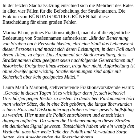
In der letzten Stadtratssitzung entschied sich die Mehrheit des Rates
in allen vier Fällen für die Beibehaltung der Straßennamen. Die
Fraktion von BÜNDNIS 90/DIE GRÜNEN hält diese
Entscheidung für einen großen Fehler.
Marina Khan, grünes Fraktionsmitglied, macht auf die eigentliche
Bedeutung von Straßennamen aufmerksam: „
Mit der Benennung
von Straßen nach Persönlichkeiten, ehrt eine Stadt das Lebenswerk
dieser Personen und macht sich deren Leistungen, in dem Fall auch
deren Taten, zu eigen. Das Argument der Stadtverwaltung, dass
Straßennamen dazu geeignet seien nachfolgende Generationen auf
historische Ereignisse hinzuweisen, trägt hier nicht. Aufarbeitung ist
ohne Zweifel ganz wichtig. Straßennennungen sind dafür mit
Sicherheit aber kein geeignetes Mittel.“
Laura Martín Martorell, stellvertretende Fraktionsvorsitzende warnt:
„
Gerade in diesen Tagen ist es wichtiger denn je, sich keinerlei
Unschärfen gegen Rechts zu leisten. In deutschen Parlamenten hört
man wieder Sätze, die in eine Zeit gehören, die längst überwunden
schien. Hass und Diskriminierung drohen wieder gesellschaftsfähig
zu werden. Hier muss die Politik entschlossen und entschieden
dagegen auftreten. Da wären die Umbenennungen dieser Straßen
ein deutliches Signal gewesen. Tatsächlich haben wir ein wenig den
Verdacht, dass hier weite Teile der Politik und Verwaltung Sorge
hatten, den Anwohnenden die überschaubaren