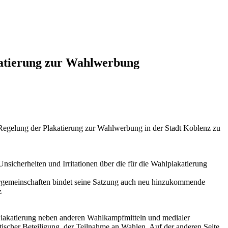
atierung zur Wahlwerbung
 Regelung der Plakatierung zur Wahlwerbung in der Stadt Koblenz zu
sicherheiten und Irritationen über die für die Wahlplakatierung
lergemeinschaften bindet seine Satzung auch neu hinzukommende
z
e Plakatierung neben anderen Wahlkampfmitteln und medialer
itischer Beteiligung, der Teilnahme an Wahlen. Auf der anderen Seite