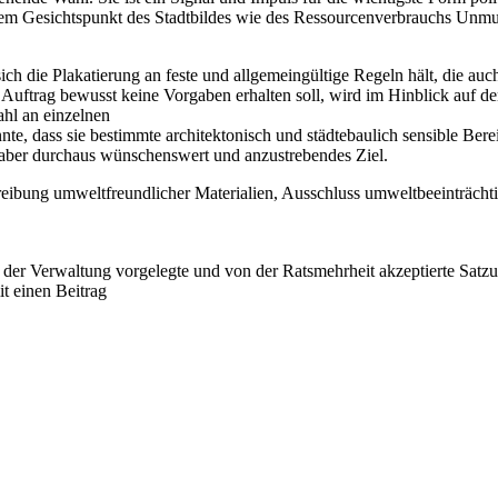
dem Gesichtspunkt des Stadtbildes wie des Ressourcenverbrauchs Unmut
 sich die Plakatierung an feste und allgemeingültige Regeln hält, die 
Auftrag bewusst keine Vorgaben erhalten soll, wird im Hinblick auf d
hl an einzelnen
nte, dass sie bestimmte architektonisch und städtebaulich sensible Ber
, aber durchaus wünschenswert und anzustrebendes Ziel.
reibung umweltfreundlicher Materialien, Ausschluss umweltbeeinträch
er Verwaltung vorgelegte und von der Ratsmehrheit akzeptierte Satzun
t einen Beitrag