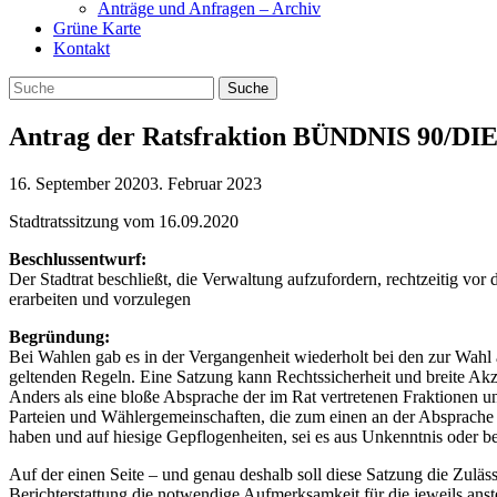
Anträge und Anfragen – Archiv
Grüne Karte
Kontakt
Antrag der Ratsfraktion BÜNDNIS 90/DI
16. September 2020
3. Februar 2023
Stadtratssitzung vom 16.09.2020
Beschlussentwurf:
Der Stadtrat beschließt, die Verwaltung aufzufordern, rechtzeitig 
erarbeiten und vorzulegen
Begründung:
Bei Wahlen gab es in der Vergangenheit wiederholt bei den zur Wahl 
geltenden Regeln. Eine Satzung kann Rechtssicherheit und breite Ak
Anders als eine bloße Absprache der im Rat vertretenen Fraktionen
Parteien und Wählergemeinschaften, die zum einen an der Absprache 
haben und auf hiesige Gepflogenheiten, sei es aus Unkenntnis oder 
Auf der einen Seite – und genau deshalb soll diese Satzung die Zuläs
Berichterstattung die notwendige Aufmerksamkeit für die jeweils anst