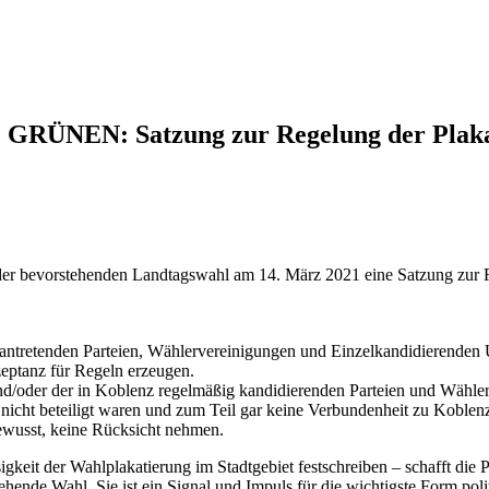
E GRÜNEN: Satzung zur Regelung der Plak
vor der bevorstehenden Landtagswahl am 14. März 2021 eine Satzung zur
antretenden Parteien, Wählervereinigungen und Einzelkandidierenden Un
zeptanz für Regeln erzeugen.
 und/oder der in Koblenz regelmäßig kandidierenden Parteien und Wäh
nicht beteiligt waren und zum Teil gar keine Verbundenheit zu Koblen
bewusst, keine Rücksicht nehmen.
sigkeit der Wahlplakatierung im Stadtgebiet festschreiben – schafft di
ehende Wahl. Sie ist ein Signal und Impuls für die wichtigste Form pol