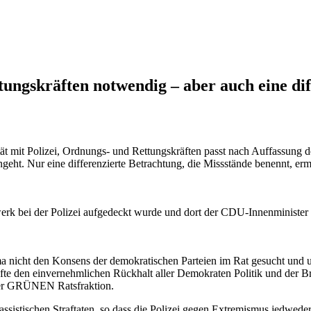
ttungskräften notwendig – aber auch eine di
tät mit Polizei, Ordnungs- und Rettungskräften passt nach Auffassung
ngeht. Nur eine differenzierte Betrachtung, die Missstände benennt, er
 bei der Polizei aufgedeckt wurde und dort der CDU-Innenminister sc
 nicht den Konsens der demokratischen Parteien im Rat gesucht und u
räfte den einvernehmlichen Rückhalt aller Demokraten Politik und der 
der GRÜNEN Ratsfraktion.
ssistischen Straftaten, so dass die Polizei gegen Extremismus jedwede