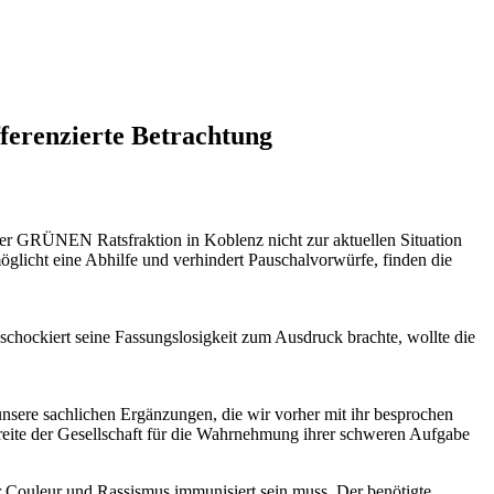
fferenzierte Betrachtung
 der GRÜNEN Ratsfraktion in Koblenz nicht zur aktuellen Situation
möglicht eine Abhilfe und verhindert Pauschalvorwürfe, finden die
hockiert seine Fassungslosigkeit zum Ausdruck brachte, wollte die
nsere sachlichen Ergänzungen, die wir vorher mit ihr besprochen
Breite der Gesellschaft für die Wahrnehmung ihrer schweren Aufgabe
r Couleur und Rassismus immunisiert sein muss. Der benötigte