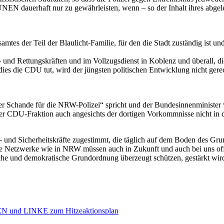
r GRÜNEN dauerhaft nur zu gewährleisten, wenn – so der Inhalt ihres a
tes der Teil der Blaulicht-Familie, für den die Stadt zuständig ist
 und Rettungskräften und im Vollzugsdienst in Koblenz und überall, die
s die CDU tut, wird der jüngsten politischen Entwicklung nicht gerecht
chande für die NRW-Polizei“ spricht und der Bundesinnenminister von 
r CDU-Fraktion auch angesichts der dortigen Vorkommnisse nicht in de
 und Sicherheitskräfte zugestimmt, die täglich auf dem Boden des Grund
eme Netzwerke wie in NRW müssen auch in Zukunft und auch bei uns off
tliche und demokratische Grundordnung überzeugt schützen, gestärkt wi
N und LINKE zum Hitzeaktionsplan