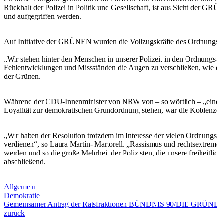
Rückhalt der Polizei in Politik und Gesellschaft, ist aus Sicht de
und aufgegriffen werden.
Auf Initiative der GRÜNEN wurden die Vollzugskräfte des Ordnungsam
„Wir stehen hinter den Menschen in unserer Polizei, in den Ordnungs-
Fehlentwicklungen und Missständen die Augen zu verschließen, wie die
der Grünen.
Während der CDU-Innenminister von NRW von – so wörtlich – „einer S
Loyalität zur demokratischen Grundordnung stehen, war die Koblenze
„Wir haben der Resolution trotzdem im Interesse der vielen Ordnungs-
verdienen“, so Laura Martín- Martorell. „Rassismus und rechtsextr
werden und so die große Mehrheit der Polizisten, die unsere freihei
abschließend.
Allgemein
Demokratie
Gemeinsamer Antrag der Ratsfraktionen BÜNDNIS 90/DIE GRÜNE
zurück