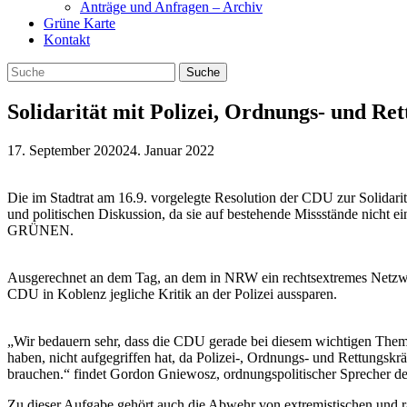
Anträge und Anfragen – Archiv
Grüne Karte
Kontakt
Solidarität mit Polizei, Ordnungs- und Re
17. September 2020
24. Januar 2022
Die im Stadtrat am 16.9. vorgelegte Resolution der CDU zur Solidari
und politischen Diskussion, da sie auf bestehende Missstände nicht ei
GRÜNEN.
Ausgerechnet an dem Tag, an dem in NRW ein rechtsextremes Netzwerk
CDU in Koblenz jegliche Kritik an der Polizei aussparen.
„Wir bedauern sehr, dass die CDU gerade bei diesem wichtigen Thema
haben, nicht aufgegriffen hat, da Polizei-, Ordnungs- und Rettungsk
brauchen.“ findet Gordon Gniewosz, ordnungspolitischer Sprecher 
Zu dieser Aufgabe gehört auch die Abwehr von extremistischen und ra