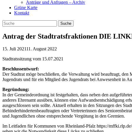
Anträge und Anfragen – Archiv
Grüne Karte
Kontakt
Antrag der Stadtratsfraktionen DIE LI
15. Juli 2021
11. August 2022
Stadtratssitzung vom 15.07.2021
Beschlussentwurf:
Der Stadtrat möge beschließen, die Verwaltung wird beauftragt, den 
Jugendrats und für ein Mitglied des Jugendrats bei Anwesenheit in A
Begründung:
In der Gemeindeordnung ist festgehalten, dass neben den aufgeführte
anderes Ehrenamt ausüben, können eine Aufwandsentschädigung erhalte
ausgeschlossen sein sollte. Aktuell erhalten in den Sitzungen des Stad
Behinderhindertenbeauftragten oder Vertreterinnen des Seniorenbeirats 
und Jugendlichen ohne entsprechende Vergütung in den Gremien.
Im Leitfaden für Kommunen von Rheinland-Pfalz https://mffki.rlp.d
sehen wir die Notwendigkeit diese Lücke zu schließen.