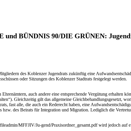
NKE und BÜNDNIS 90/DIE GRÜNEN: Jugendra
Mitgliedern des Koblenzer Jugendrats zukünftig eine Aufwandsentschäd
usschüssen oder Sitzungen des Koblenzer Stadtrats festgelegt werden.
n Ehrenämtern, auch andere eine entsprechende Vergütung erhalten kön
n“). Gleichzeitig gilt das allgemeine Gleichbehandlungsgesetzt, womi
trats, fast alle, die auch ein Rederecht haben, eine Aufwandsentschädigu
bzw. des Beirats für Integration und Migration. Lediglich die Vertretun
e/fileadmin/MFFJIV/Ju-gend/Praxisordner_gesamt.pdf wird jedoch auf