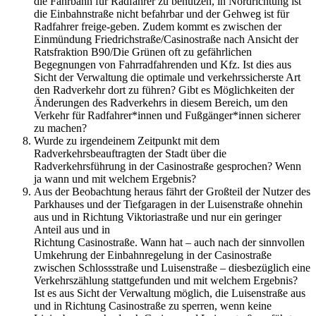
die Fahrbahn für Radfahrer zu benutzen, in Nordrichtung ist
die Einbahnstraße nicht befahrbar und der Gehweg ist für
Radfahrer freige-geben. Zudem kommt es zwischen der
Einmündung Friedrichstraße/Casinostraße nach Ansicht der
Ratsfraktion B90/Die Grünen oft zu gefährlichen
Begegnungen von Fahrradfahrenden und Kfz. Ist dies aus
Sicht der Verwaltung die optimale und verkehrssicherste Art
den Radverkehr dort zu führen? Gibt es Möglichkeiten der
Änderungen des Radverkehrs in diesem Bereich, um den
Verkehr für Radfahrer*innen und Fußgänger*innen sicherer
zu machen?
Wurde zu irgendeinem Zeitpunkt mit dem
Radverkehrsbeauftragten der Stadt über die
Radverkehrsführung in der Casinostraße gesprochen? Wenn
ja wann und mit welchem Ergebnis?
Aus der Beobachtung heraus fährt der Großteil der Nutzer des
Parkhauses und der Tiefgaragen in der Luisenstraße ohnehin
aus und in Richtung Viktoriastraße und nur ein geringer
Anteil aus und in
Richtung Casinostraße. Wann hat – auch nach der sinnvollen
Umkehrung der Einbahnregelung in der Casinostraße
zwischen Schlossstraße und Luisenstraße – diesbezüglich eine
Verkehrszählung stattgefunden und mit welchem Ergebnis?
Ist es aus Sicht der Verwaltung möglich, die Luisenstraße aus
und in Richtung Casinostraße zu sperren, wenn keine