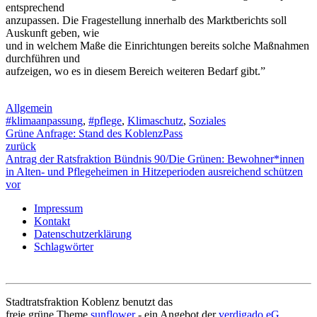
entsprechend
anzupassen. Die Fragestellung innerhalb des Marktberichts soll
Auskunft geben, wie
und in welchem Maße die Einrichtungen bereits solche Maßnahmen
durchführen und
aufzeigen, wo es in diesem Bereich weiteren Bedarf gibt.”
Allgemein
#klimaanpassung
,
#pflege
,
Klimaschutz
,
Soziales
Grüne Anfrage: Stand des KoblenzPass
zurück
Antrag der Ratsfraktion Bündnis 90/Die Grünen: Bewohner*innen
in Alten- und Pflegeheimen in Hitzeperioden ausreichend schützen
vor
Impressum
Kontakt
Datenschutzerklärung
Schlagwörter
Stadtratsfraktion Koblenz benutzt das
freie grüne Theme
sunflower
‐ ein Angebot der
verdigado eG
.