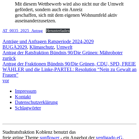
Mit diesem Wettbewerb wird also nicht nur die Umwelt
gefördert, sondern auch ein Anreiz
geschaffen, sich mit dem eigenen Wohnumfeld aktiv
auseinanderzusetzen.
AT_0035_2025_Antrag
Herunterladen
Anträge und Anfragen Ratsperiode 2024-2029
BUGA2029
,
Klimaschutz
,
Umwelt
Antrag der Ratsfraktion Bündnis 90/Die Grünen: Mähroboter
zurück
Antrag der Fraktionen Bündnis 90/Die Grünen, CDU, SPD, FREIE
WÄHLER und die Linke-PARTEI.: Resolution “Nein zu Gewalt an
Frauen”
vor
Impressum
Kontakt
Datenschutzerklärung
Schlagwörter
Stadtratsfraktion Koblenz benutzt das
freie grüne Theme
sunflower
‐ ein Angebot der
verdigado eG
.