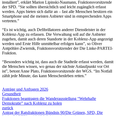
installiert”, erklärt Marion Lipinski-Naumann, Fraktionsvorsitzende
der SPD. “Sie sollten übersichtlich und leicht zugänglich erfasst
werden. Apps bieten sich dafür an – fast alle Menschen besitzen ein
Smartphone und die meisten Anbieter sind in entsprechenden Apps
vertreten.”
“Es ist wichtig, auch Defibrillatoren anderer Dienstleister in der
Koblenz-App zu erfassen. Die Verwaltung soll auf die Anbieter
zugehen, damit auch deren Standorte in der Koblenz-App angezeigt
werden und Erste Hilfe unmittelbar erfolgen kann”, so Oliver
Antpöhler-Zwiernik, Fraktionsvorsitzender der Die Linke-PARTEI-
Fraktion.
“Besonders wichtig ist, dass auch die Stadteile erfasst werden, damit
die Menschen wissen, wo genau der nächste Anlaufpunkt vor Ort
ist”, betont Anne Plato, Fraktionsvorsitzende der WGS. “Im Notfall
zählt jede Minute, das kann Menschenleben retten.”
Anträge und Anfragen 2026
Gesundheit
Fraktionen beantragen die Wanderausstellung “Wehrhafte
Demokratie” nach Koblenz zu holen
zurück
Antrag der Ratsfraktionen Bündnis 90/Die Grünen, SPD, Die