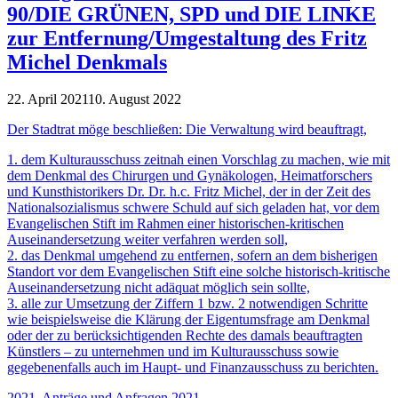
90/DIE GRÜNEN, SPD und DIE LINKE
zur Entfernung/Umgestaltung des Fritz
Michel Denkmals
22. April 2021
10. August 2022
Der Stadtrat möge beschließen: Die Verwaltung wird beauftragt,
1. dem Kulturausschuss zeitnah einen Vorschlag zu machen, wie mit
dem Denkmal des Chirurgen und Gynäkologen, Heimatforschers
und Kunsthistorikers Dr. Dr. h.c. Fritz Michel, der in der Zeit des
Nationalsozialismus schwere Schuld auf sich geladen hat, vor dem
Evangelischen Stift im Rahmen einer historischen-kritischen
Auseinandersetzung weiter verfahren werden soll,
2. das Denkmal umgehend zu entfernen, sofern an dem bisherigen
Standort vor dem Evangelischen Stift eine solche historisch-kritische
Auseinandersetzung nicht adäquat möglich sein sollte,
3. alle zur Umsetzung der Ziffern 1 bzw. 2 notwendigen Schritte
wie beispielsweise die Klärung der Eigentumsfrage am Denkmal
oder der zu berücksichtigenden Rechte des damals beauftragten
Künstlers – zu unternehmen und im Kulturausschuss sowie
gegebenenfalls auch im Haupt- und Finanzausschuss zu berichten.
2021
,
Anträge und Anfragen 2021