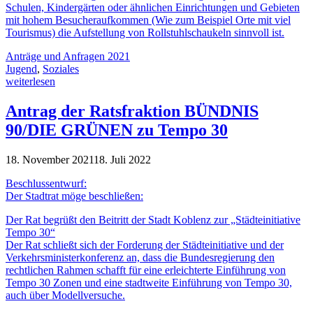
Schulen, Kindergärten oder ähnlichen Einrichtungen und Gebieten
mit hohem Besucheraufkommen (Wie zum Beispiel Orte mit viel
Tourismus) die Aufstellung von Rollstuhlschaukeln sinnvoll ist.
Anträge und Anfragen 2021
Jugend
,
Soziales
weiterlesen
Antrag der Ratsfraktion BÜNDNIS
90/DIE GRÜNEN zu Tempo 30
18. November 2021
18. Juli 2022
Beschlussentwurf:
Der Stadtrat möge beschließen:
Der Rat begrüßt den Beitritt der Stadt Koblenz zur „Städteinitiative
Tempo 30“
Der Rat schließt sich der Forderung der Städteinitiative und der
Verkehrsministerkonferenz an, dass die Bundesregierung den
rechtlichen Rahmen schafft für eine erleichterte Einführung von
Tempo 30 Zonen und eine stadtweite Einführung von Tempo 30,
auch über Modellversuche.