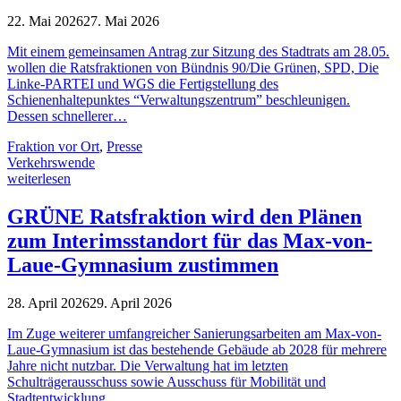
22. Mai 2026
27. Mai 2026
Mit einem gemeinsamen Antrag zur Sitzung des Stadtrats am 28.05.
wollen die Ratsfraktionen von Bündnis 90/Die Grünen, SPD, Die
Linke-PARTEI und WGS die Fertigstellung des
Schienenhaltepunktes “Verwaltungszentrum” beschleunigen.
Dessen schnellerer…
Fraktion vor Ort
,
Presse
Verkehrswende
weiterlesen
GRÜNE Ratsfraktion wird den Plänen
zum Interimsstandort für das Max-von-
Laue-Gymnasium zustimmen
28. April 2026
29. April 2026
Im Zuge weiterer umfangreicher Sanierungsarbeiten am Max-von-
Laue-Gymnasium ist das bestehende Gebäude ab 2028 für mehrere
Jahre nicht nutzbar. Die Verwaltung hat im letzten
Schulträgerausschuss sowie Ausschuss für Mobilität und
Stadtentwicklung…