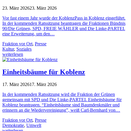
23. März 2026
23. März 2026
Vor fast einem Jahr wurde der KoblenzPass in Koblenz eingeführt.
In der kommenden Ratssitzung beantragen die Fraktionen Bündnis
90/Die Grünen, SPD, FREIE WÄHLER und Die Linke-PARTEI.
eine Erweiterung, um den…
Fraktion vor Ort
,
Presse
Kultur
,
Soziales
weiterlesen
Einheitsbäume für Koblenz
17. März 2026
17. März 2026
In der kommenden Ratssitzung wird die Fraktion der Grünen
gemeinsam mit SPD und Die Linke-PARTEI. Einheitsbäume für
Koblenz beantragen. “Einheitsbäume sind Baumdenkmäler und
erinnern an die Wiedervereinigung”, weiß Carl-Bernhard von…
Fraktion vor Ort
,
Presse
Demokratie
,
Umwelt
weiterlesen