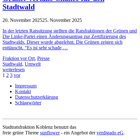
Stadtwald
20. November 2025
25. November 2025
In der letzten Ratssitzung stellten die Ratsfraktionen der Grünen und
Die Linke-Partei einen Änderungsantrag zur Zertifizierung des
Stadtwalds. Dieser wurde abgelehnt. Die Grünen zeigen sich
enttäuscht. “Es ist sehr schade,…
Fraktion vor Ort
,
Presse
Stadtwald
,
Umwelt
weiterlesen
1
2
3
vor
Impressum
Kontakt
Datenschutzerklärung
Schlagwörter
Stadtratsfraktion Koblenz benutzt das
freie grüne Theme
sunflower
‐ ein Angebot der
verdigado eG
.