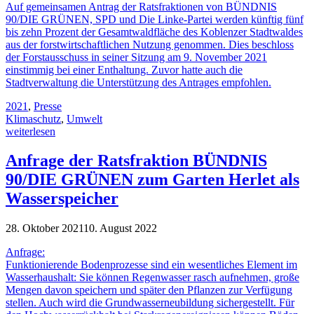
Auf gemeinsamen Antrag der Ratsfraktionen von BÜNDNIS
90/DIE GRÜNEN, SPD und Die Linke-Partei werden künftig fünf
bis zehn Prozent der Gesamtwaldfläche des Koblenzer Stadtwaldes
aus der forstwirtschaftlichen Nutzung genommen. Dies beschloss
der Forstausschuss in seiner Sitzung am 9. November 2021
einstimmig bei einer Enthaltung. Zuvor hatte auch die
Stadtverwaltung die Unterstützung des Antrages empfohlen.
2021
,
Presse
Klimaschutz
,
Umwelt
weiterlesen
Anfrage der Ratsfraktion BÜNDNIS
90/DIE GRÜNEN zum Garten Herlet als
Wasserspeicher
28. Oktober 2021
10. August 2022
Anfrage:
Funktionierende Bodenprozesse sind ein wesentliches Element im
Wasserhaushalt: Sie können Regenwasser rasch aufnehmen, große
Mengen davon speichern und später den Pflanzen zur Verfügung
stellen. Auch wird die Grundwasserneubildung sichergestellt. Für